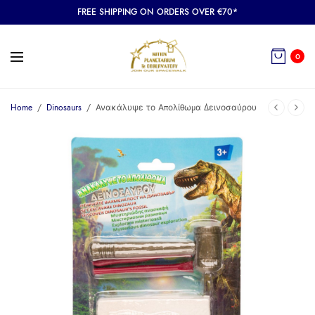
FREE SHIPPING ON ORDERS OVER €70*
0
Home
/
Dinosaurs
/
Ανακάλυψε το Απολίθωμα Δεινοσαύρου