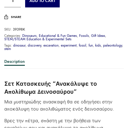
ADD TO CART
SHARE
SKU:
39398Κ
Categories:
Dinosaurs
,
Educational & Fun Games
,
Fossils
,
Gift Ideas
,
STEM/STEAM Education & Experimental Sets
Tags:
dinosaur
,
discovery
,
excavation
,
experiment
,
fossil
,
fun
,
kids
,
paleontology
,
stem
Description
Σετ Κατασκευής “Ανακάλυψε το
Απολίθωμα Δεινοσαύρου”
Μια μυστηριώδης ανασκαφή θα σε οδηγήσει στην
αποκάλυψη του απολιθώματος ενός δεινοσαύρου.
Βρες την πέτρα, σπάστη με την βοήθεια των
εργαλείων σου και ανακάλυψε το απολίθωμα.