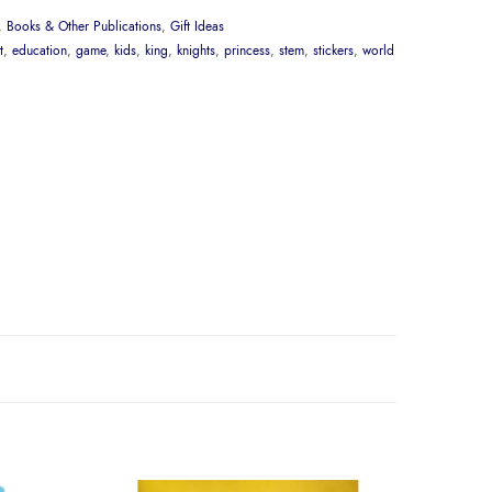
,
Books & Other Publications
,
Gift Ideas
t
,
education
,
game
,
kids
,
king
,
knights
,
princess
,
stem
,
stickers
,
world