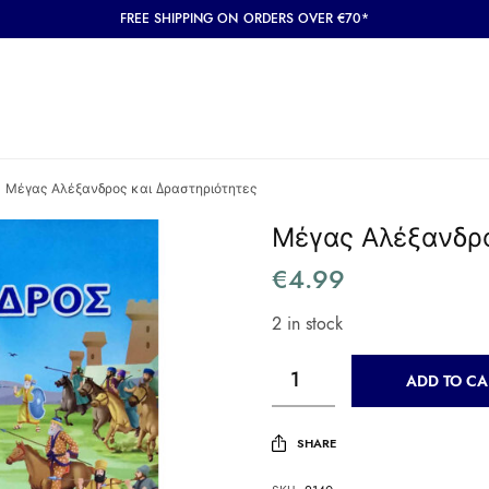
FREE SHIPPING ON ORDERS OVER €70*
Μέγας Αλέξανδρος και Δραστηριότητες
Μέγας Αλέξανδρο
€
4.99
2 in stock
ADD TO CA
SHARE